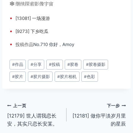
🕸️ 继续探索影像宇宙
•
[13081] 一场漫游
•
[9273] 下乡吃瓜
•
投稿
作品
No.710 你好，Amoy
文
#
作品
#
分享
#
投稿
#
胶卷
#
胶卷摄影
章
#
胶片
#
胶片摄影
#
胶片相机
#
色彩
标
签：
文
上一页
下一步
[12179] 世人谓我恋长
[12181] 做你平淡岁月里
章
安，其实只恋长安某。
的星辰
导