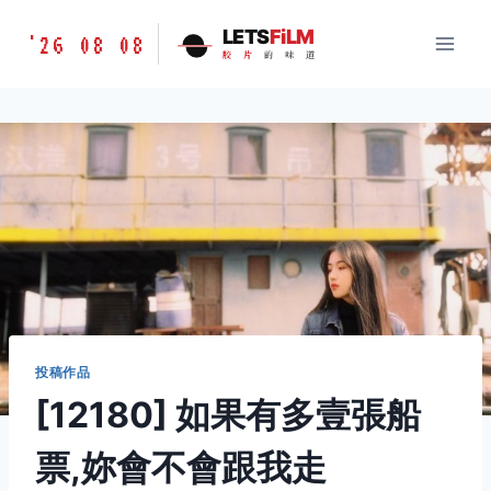
跳
胶
LETS
FiLM
'26 08 08
到
胶
片
的
味
道
片
内
的
容
味
道
LETSFILM
投稿作品
[12180] 如果有多壹張船
票,妳會不會跟我走