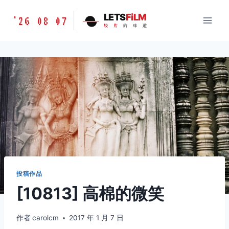
跳
胶
LETS
FiLM
'26 08 07
到
胶
片
的
味
道
片
内
的
容
味
道
LETSFILM
投稿作品
[10813] 高棉的微笑
作者
carolcm
2017 年 1 月 7 日