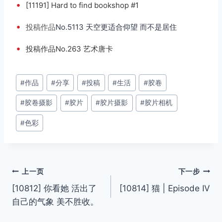
•
[11191] Hard to find bookshop #1
•
投稿
作品
No.5113 天空更适合仰望 而不是居住
•
投稿作品No.263 艺术唐卡
文
#
作品
#
分享
#
投稿
#
生活
#
胶卷
章
#
胶卷摄影
#
胶片
#
胶片摄影
#
胶片相机
标
签：
#
色彩
文
上一页
下一步
[10812] 你看她 活出了
[10814] 猫 | Episode IV
章
自己的气象 美不胜收。
导