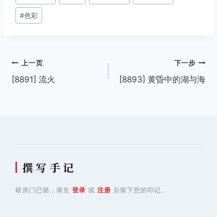
签：
#
色彩
文
上一页
下一步
[8891] 流火
[8893] 黄昏中的湖与海
章
导
航
撰 写 手 记
暗房门已锁，请先
登录
或
注册
后留下您的印记。