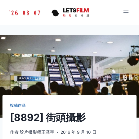
跳
胶
LETS
FiLM
'26 08 07
到
胶
片
的
味
道
片
内
的
容
味
道
LETSFILM
投稿作品
[8892] 街頭攝影
作者
胶片摄影师王泽宇
2016 年 9 月 10 日