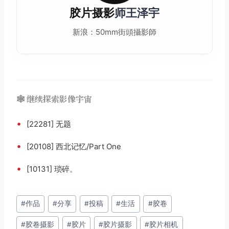
胶片摄影
师王泽宇
新浪：50mm街頭攝影師
🕸️ 继续探索影像宇宙
•
[22281] 无题
•
[20108] 西北记忆/Part One
•
[10131] 琐碎。
文
#
作品
#
分享
#
投稿
#
生活
#
胶卷
章
#
胶卷摄影
#
胶片
#
胶片摄影
#
胶片相机
标