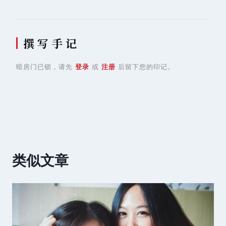
撰 写 手 记
暗房门已锁，请先
登录
或
注册
后留下您的印记。
类似文章