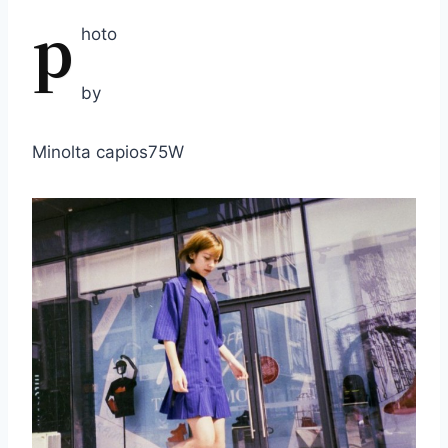
p
hoto
by
Minolta capios75W