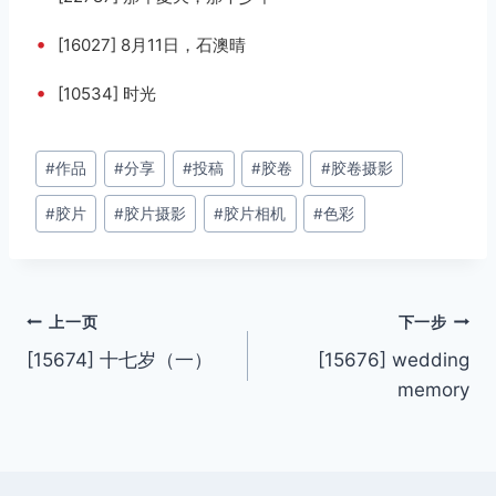
•
[16027] 8月11日，石澳晴
•
[10534] 时光
文
#
作品
#
分享
#
投稿
#
胶卷
#
胶卷摄影
章
#
胶片
#
胶片摄影
#
胶片相机
#
色彩
标
签：
文
上一页
下一步
[15674] 十七岁（一）
[15676] wedding
章
memory
导
航