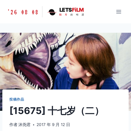
跳
胶
LETS
FiLM
'26 08 08
到
胶
片
的
味
道
片
内
的
容
味
道
LETSFILM
投稿作品
[15675] 十七岁（二）
作者
沐尧君
2017 年 9 月 12 日