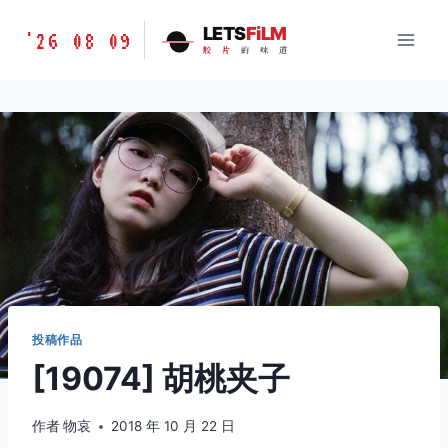
跳
胶
LETS
FiLM
'26 08 09
到
胶
片
的
味
道
片
内
的
容
味
道
LETSFILM
投稿作品
[19074] 胡桃夹子
作者
物哀
2018 年 10 月 22 日