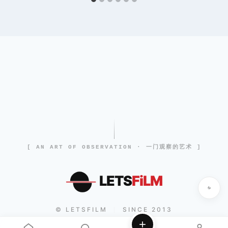
[ AN ART OF OBSERVATION · 一门观察的艺术 ]
LETS
FiLM
© LETSFILM
SINCE 2013
|