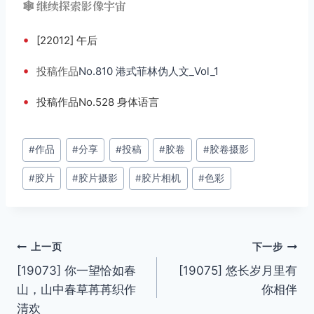
🕸️ 继续探索影像宇宙
•
[22012] 午后
•
投稿
作品
No.810 港式菲林伪人文_Vol_1
•
投稿作品No.528 身体语言
文
#
作品
#
分享
#
投稿
#
胶卷
#
胶卷摄影
章
#
胶片
#
胶片摄影
#
胶片相机
#
色彩
标
签：
文
上一页
下一步
[19073] 你一望恰如春
[19075] 悠长岁月里有
章
山，山中春草苒苒织作
你相伴
导
清欢