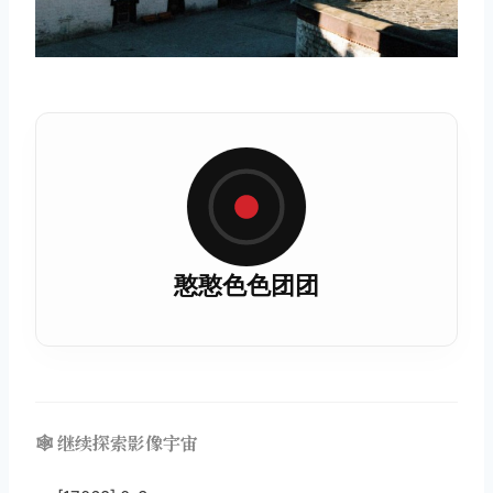
憨憨色色团团
🕸️ 继续探索影像宇宙