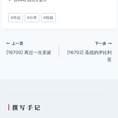
文
#
作品
#
分享
#
投稿
章
标
签：
文
上一页
下一步
[16700] 再过一次圣诞
[16702] 圣战的伊比利
章
亚
导
航
撰 写 手 记