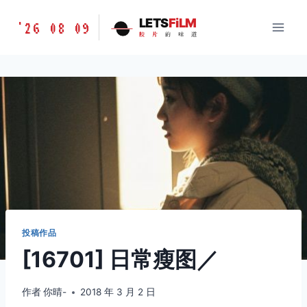
跳
胶
LETS
FiLM
'26 08 09
到
胶
片
的
味
道
片
内
的
容
味
道
LETSFILM
投稿作品
[16701] 日常瘦图／
作者
你晴-
2018 年 3 月 2 日