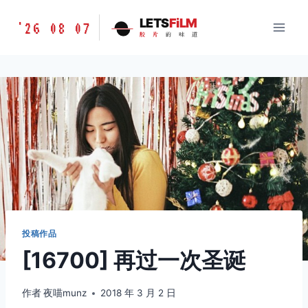
跳
胶
LETS
FiLM
'26 08 07
到
胶
片
的
味
道
片
内
的
容
味
道
LETSFILM
投稿作品
[16700] 再过一次圣诞
作者
夜喵munz
2018 年 3 月 2 日