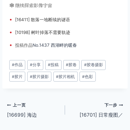
🕸️ 继续探索影像宇宙
•
[16411] 散落一地断续的谜语
•
[10198] 树叶掉落不需要轨迹
•
投稿
作品
No.1437 西湖畔的暖春
文
#
作品
#
分享
#
投稿
#
胶卷
#
胶卷摄影
章
#
胶片
#
胶片摄影
#
胶片相机
#
色彩
标
签：
文
上一页
下一步
[16699] 海边
[16701] 日常瘦图／
章