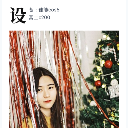
设
备：佳能eos5
富士c200