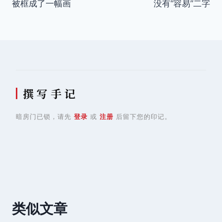
被框成了一幅画
没有“容易”二字
导
航
撰 写 手 记
暗房门已锁，请先
登录
或
注册
后留下您的印记。
类似文章