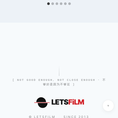
[ NOT GOOD ENOUGH, NOT CLOSE ENOUGH · 不
够好是因为不够近 ]
LETS
FiLM
© LETSFILM
SINCE 2013
|