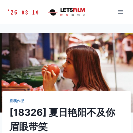
跳
胶
LETS
FiLM
'26 08 10
到
胶
片
的
味
道
片
内
的
容
味
道
LETSFILM
投稿作品
[18326] 夏日艳阳不及你
眉眼带笑