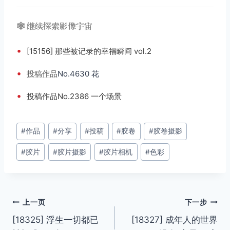
🕸️ 继续探索影像宇宙
•
[15156] 那些被记录的幸福瞬间 vol.2
•
投稿
作品
No.4630 花
•
投稿作品No.2386 一个场景
文
#
作品
#
分享
#
投稿
#
胶卷
#
胶卷摄影
章
#
胶片
#
胶片摄影
#
胶片相机
#
色彩
标
签：
文
上一页
下一步
[18325] 浮生一切都已
[18327] 成年人的世界
章