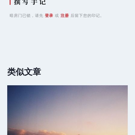
撰 写 手 记
暗房门已锁，请先
登录
或
注册
后留下您的印记。
类似文章