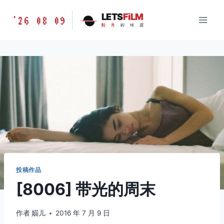
跳
胶
LETS
FiLM
'26 08 09
到
胶
片
的
味
道
片
内
的
容
味
道
LETSFILM
投稿作品
[8006] 带光的周末
作者
媌儿
2016 年 7 月 9 日