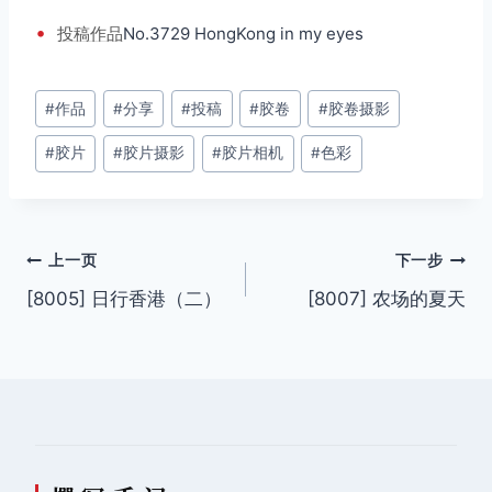
•
投稿
作品
No.3729 HongKong in my eyes
文
#
作品
#
分享
#
投稿
#
胶卷
#
胶卷摄影
章
#
胶片
#
胶片摄影
#
胶片相机
#
色彩
标
签：
文
上一页
下一步
[8005] 日行香港（二）
[8007] 农场的夏天
章
导
航