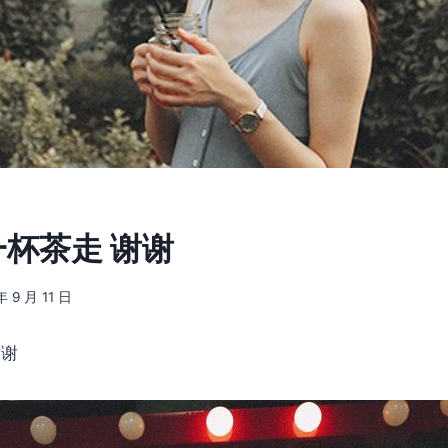
 一杯茶走 谢谢
年 9 月 11 日
谢谢