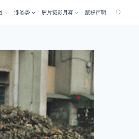
道
涨姿势
胶片摄影月赛
版权声明