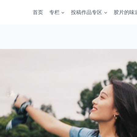
首页
专栏
投稿作品专区
胶片的味