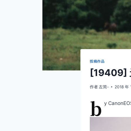
投稿作品
[19409
作者
左简-
2018 年 
b
y CanonEO