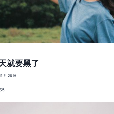
] 天就要黑了
11 月 28 日
S5