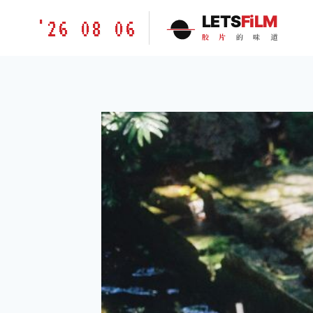
跳
胶
LETS
FiLM
'26 08 06
到
片
胶
片
的
味
道
内
的
容
味
道
LETSFILM