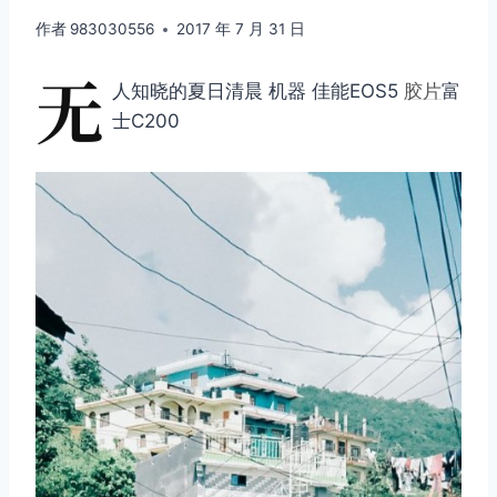
作者
983030556
2017 年 7 月 31 日
无
人知晓的夏日清晨 机器 佳能EOS5
胶片
富
士C200