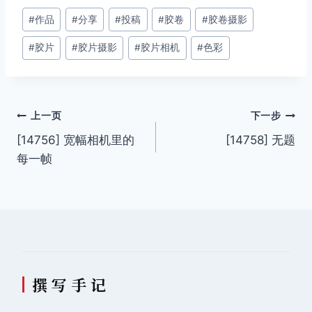
文
#
作品
#
分享
#
投稿
#
胶卷
#
胶卷摄影
章
#
胶片
#
胶片摄影
#
胶片相机
#
色彩
标
签：
文
上一页
下一步
[14756] 宽幅相机里的
[14758] 无题
章
每一帧
导
航
撰 写 手 记