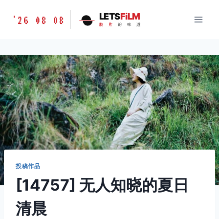
跳
胶
LETS
FiLM
'26 08 08
到
胶
片
的
味
道
片
内
的
容
味
道
LETSFILM
投稿作品
[14757] 无人知晓的夏日
清晨