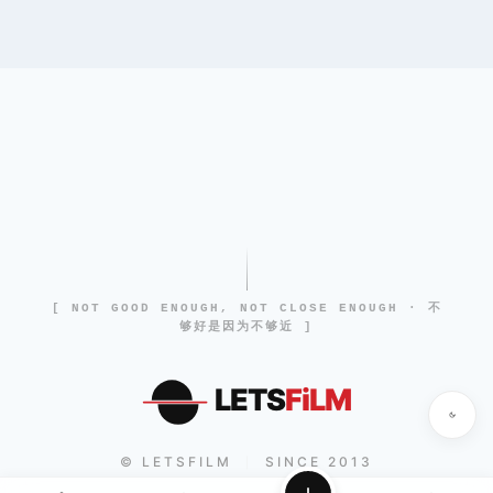
[ NOT GOOD ENOUGH, NOT CLOSE ENOUGH · 不
够好是因为不够近 ]
LETS
FiLM
© LETSFILM
SINCE 2013
|