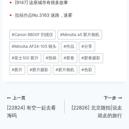
•
[9147] 这座城市有很多故事
•
投稿
作品
No.3163 迷路，迷雾
文
#
Canon 8800F 扫描仪
#
Minolta a5 胶片相机
章
#
Minolta AF24-105 镜头
#
作品
#
分享
标
签：
#
富士100 胶片
#
投稿
#
胶卷
#
胶卷摄影
#
胶片
#
胶片摄影
#
胶片相机
#
色彩
文
上一页
下一步
[22824] 有空一起去看
[22826] 北京随拍|说走
章
海吗
就走的旅行
导