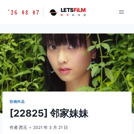
跳
胶
LETS
FiLM
'26 08 07
到
胶
片
的
味
道
片
内
的
容
味
道
LETSFILM
投稿作品
[22825] 邻家妹妹
作者
西元
2021 年 3 月 21 日