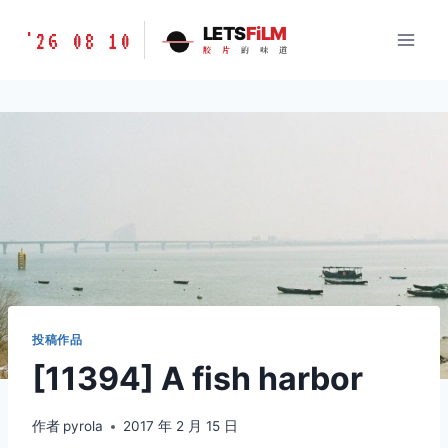
跳
胶
LETS
FiLM
'26 08 10
到
胶
片
的
味
道
片
内
的
容
味
道
LETSFILM
投稿作品
[11394] A fish harbor
作者
pyrola
2017 年 2 月 15 日