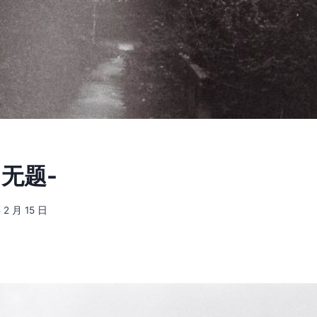
 -无题-
 2 月 15 日