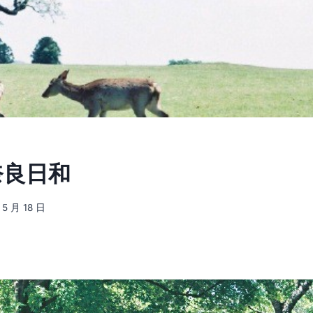
 奈良日和
 5 月 18 日