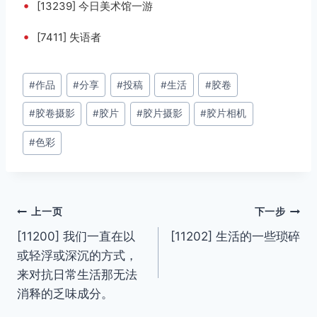
•
[13239] 今日美术馆一游
•
[7411] 失语者
文
#
作品
#
分享
#
投稿
#
生活
#
胶卷
章
#
胶卷摄影
#
胶片
#
胶片摄影
#
胶片相机
标
签：
#
色彩
文
上一页
下一步
[11200] 我们一直在以
[11202] 生活的一些琐碎
章
或轻浮或深沉的方式，
导
来对抗日常生活那无法
消释的乏味成分。
航