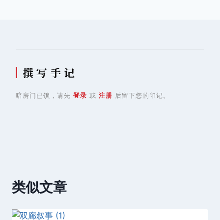
撰 写 手 记
暗房门已锁，请先
登录
或
注册
后留下您的印记。
类似文章