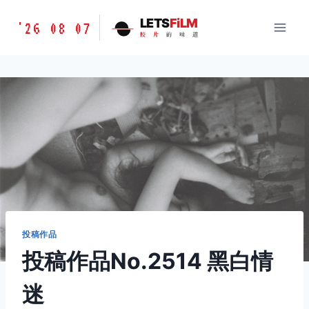
跳
胶
LETS
FiLM
'26 08 07
到
胶
片
的
味
道
片
内
的
容
味
道
LETSFILM
投稿作品
投稿作品No.2514 黑白情
迷