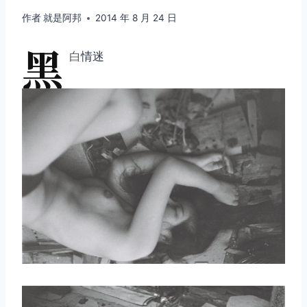
作者
就是阿邦
2014 年 8 月 24 日
黑
白
情迷