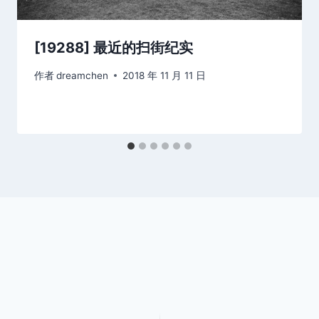
[19288] 最近的扫街纪实
作者
dreamchen
2018 年 11 月 11 日