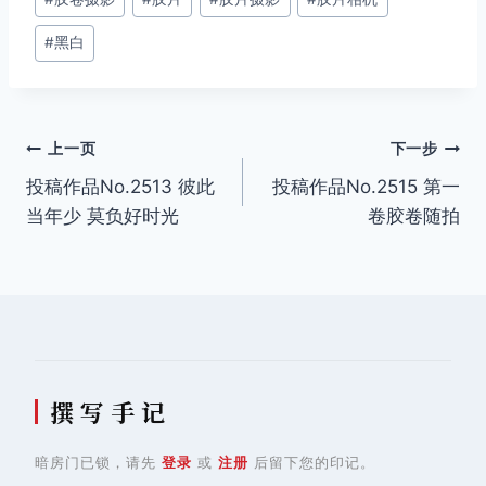
标
签：
#
黑白
文
上一页
下一步
投稿作品No.2513 彼此
投稿作品No.2515 第一
章
当年少 莫负好时光
卷胶卷随拍
导
航
撰 写 手 记
暗房门已锁，请先
登录
或
注册
后留下您的印记。