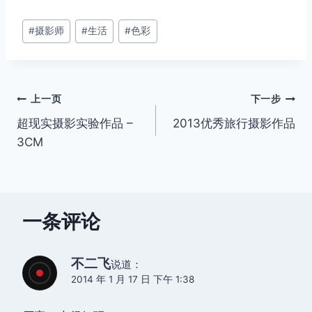
文
#
摄影师
#
生活
#
色彩
章
标
签：
文
上一页
下一步
超现实摄影实验作品 –
2013优秀旅行摄影作品
章
3CM
导
航
一条评论
不二飞
说道：
2014 年 1 月 17 日 下午 1:38