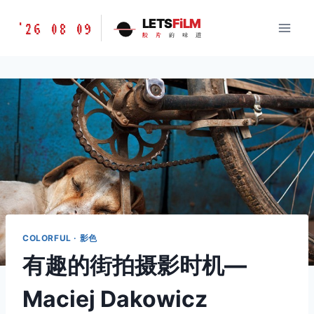
跳
胶
LETS
FiLM
'26 08 09
到
胶
片
的
味
道
片
内
的
容
味
道
LETSFILM
COLORFUL · 影色
有趣的街拍摄影时机—
Maciej Dakowicz