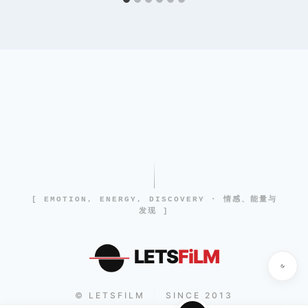
[ EMOTION, ENERGY, DISCOVERY · 情感、能量与
发现 ]
LETS
FiLM
© LETSFILM
SINCE 2013
|