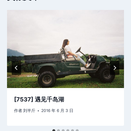
[7537] 遇见千岛湖
作者
刘半斤
2016 年 6 月 3 日