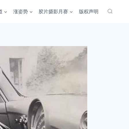
道
涨姿势
胶片摄影月赛
版权声明