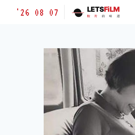
跳
胶
LETS
FiLM
'26 08 07
到
片
胶
片
的
味
道
内
的
容
味
道
LETSFILM