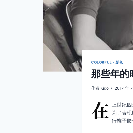
COLORFUL · 影色
那些年的时
作者
Kido
2017 年 
在
上世纪四
为了表现
行锥子脸