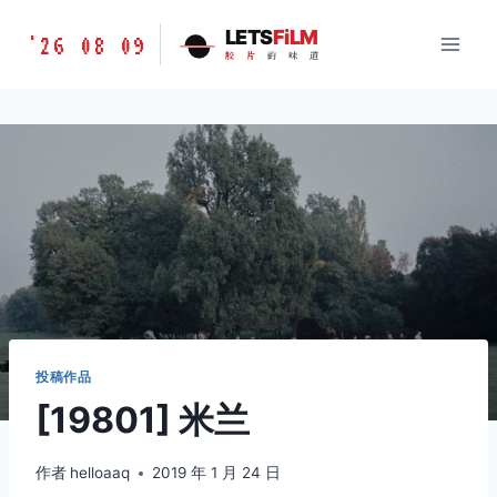
跳
胶
LETS
FiLM
'26 08 09
到
胶
片
的
味
道
片
内
的
容
味
道
LETSFILM
投稿作品
[19801] 米兰
作者
helloaaq
2019 年 1 月 24 日