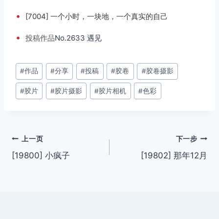
•
[7004] 一个小时，一块地，一个真实的自己
•
投稿
作品
No.2633 遇见
文
#
作品
#
分享
#
投稿
#
胶卷
#
胶卷摄影
章
#
胶片
#
胶片摄影
#
胶片相机
#
色彩
标
签：
文
上一页
下一步
[19800] 小疯子
[19802] 那年12月
章
导
航