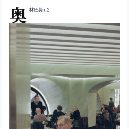
奥
林巴斯u2