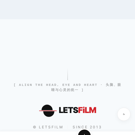
[ ALIGN THE HEAD, EYE AND HEART · 头脑、眼
睛与心灵的统一 ]
LETS
FiLM
© LETSFILM
SINCE 2013
|