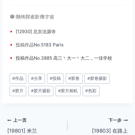
🕸️ 继续探索影像宇宙
•
[12930] 北京法源寺
•
投稿
作品
No.5183 Paris
•
投稿作品No.3885 高三丶大一丶大二，一佳学校
文
#
作品
#
分享
#
投稿
#
胶卷
#
胶卷摄影
章
#
胶片
#
胶片摄影
#
胶片相机
#
色彩
标
签：
文
上一页
下一步
[19801] 米兰
[19803] 在路上
章