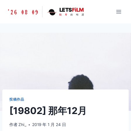
跳
胶
LETS
FiLM
'26 08 09
到
胶
片
的
味
道
片
内
的
容
味
道
LETSFILM
投稿作品
[19802] 那年12月
作者
Zhi_
2019 年 1 月 24 日