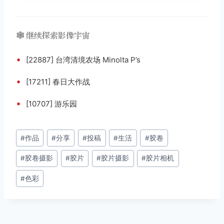
🕸️ 继续探索影像宇宙
•
[22887] 台湾清境农场 Minolta P’s
•
[17211] 春日大作战
•
[10707] 游乐园
文
#
作品
#
分享
#
投稿
#
生活
#
胶卷
章
#
胶卷摄影
#
胶片
#
胶片摄影
#
胶片相机
标
签：
#
色彩