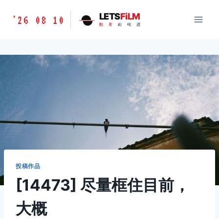
跳
胶
LETS
FiLM
'26 08 10
到
胶
片
的
味
道
片
内
的
容
味
道
LETSFILM
投稿作品
[14473] 尽量框住目前，
大概