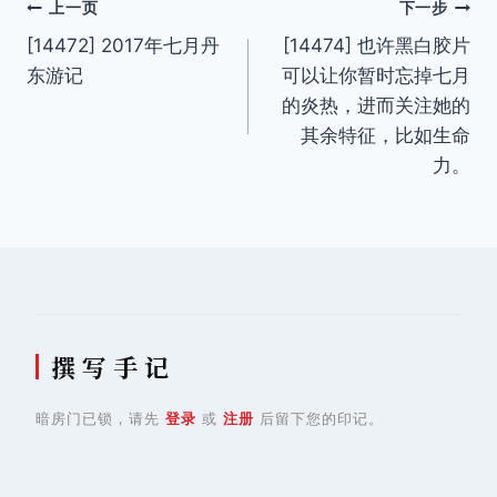
文
上一页
下一步
[14472] 2017年七月丹
[14474] 也许黑白胶片
章
东游记
可以让你暂时忘掉七月
导
的炎热，进而关注她的
其余特征，比如生命
航
力。
撰 写 手 记
暗房门已锁，请先
登录
或
注册
后留下您的印记。