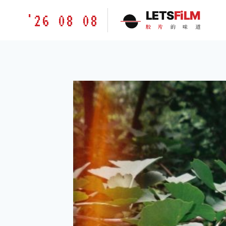
跳
胶
LETS
FiLM
'26 08 08
到
片
胶
片
的
味
道
内
的
容
味
道
LETSFILM