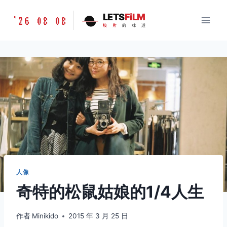
跳
胶
LETS
FiLM
'26 08 08
到
胶
片
的
味
道
片
内
的
容
味
道
LETSFILM
人像
奇特的松鼠姑娘的1/4人生
作者
Minikido
2015 年 3 月 25 日