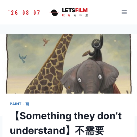
跳
胶
LETS
FiLM
'26 08 07
到
胶
片
的
味
道
片
内
的
容
味
道
LETSFILM
PAINT · 画
【Something they don’t
understand】不需要