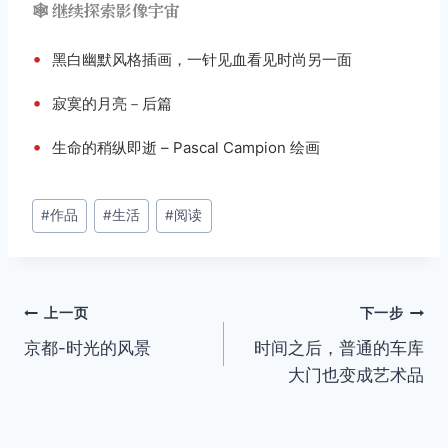
🕸️ 继续探索影像宇宙
•
黑白幽默风格插画，一针见血看见时尚另一面
•
寂寞的月亮－后篇
•
生命的稍纵即逝 – Pascal Campion 绘画
文
#
作品
#
生活
#
阅读
章
标
签：
文
上一页
下一步
京都-时光的风景
时间之后，普通的车库
章
大门也变成艺术品
导
航