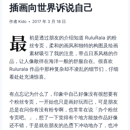
插画向世界诉说自己
作者
Kido
2017 年 3 月 18 日
最
初是透过朋友的介绍知道 RuluRala 的粉
丝专页，柔和的画风和独特的构图及绘画
素材吸引了我的注意，带点日系风格的
作
品
，让人像敞徉在海洋一般的舒服自在。很喜欢
Rulurala 作品中那种复杂却不凌乱的细节们，仔细
看处处充满惊喜。
有点忘记为什么了，印象中自己好像没有很想要有
个粉丝专页，一开始也只是画好玩而已，可是朋友
总是在问你有没有粉专啊，也常常在说「办个粉丝
专页吧。」，想了一下觉得有个地方能放作品好像
还不错，于是就在朋友的怂恿下冲动地办了，也冲