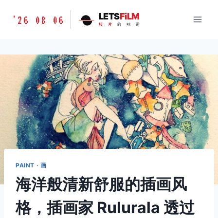
跳
胶
LETS
FiLM
'26 08 06
到
胶
片
的
味
道
片
内
的
容
味
道
LETSFILM
PAINT · 画
海洋般清新舒服的插画风
格，插画家 Rulurala 透过