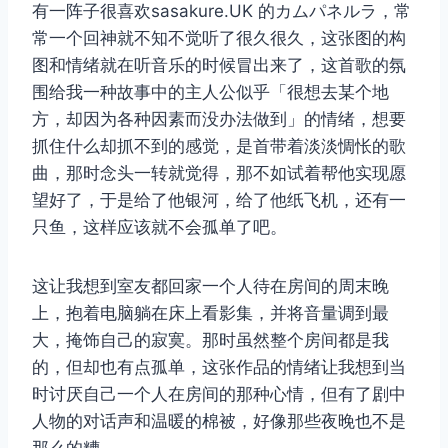
有一阵子很喜欢sasakure.UK 的カムパネルラ，常
常一个回神就不知不觉听了很久很久，这张图的构
图和情绪就在听音乐的时候冒出来了，这首歌的氛
围给我一种故事中的主人公似乎「很想去某个地
方，却因为各种因素而没办法做到」的情绪，想要
抓住什么却抓不到的感觉，是首带着淡淡惆怅的歌
曲，那时念头一转就觉得，那不如试着帮他实现愿
望好了，于是给了他银河，给了他纸飞机，还有一
只鱼，这样应该就不会孤单了吧。
这让我想到室友都回家一个人待在房间的周末晚
上，抱着电脑躺在床上看影集，并将音量调到最
大，掩饰自己的寂寞。那时虽然整个房间都是我
的，但却也有点孤单，这张作品的情绪让我想到当
时讨厌自己一个人在房间的那种心情，但有了剧中
人物的对话声和温暖的棉被，好像那些夜晚也不是
那么的糟。