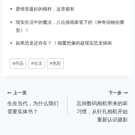
•
爱情里最好的模样，这里都有
•
现实生活中的魔法，八位插画家笔下的《神奇动物在哪
里》！
•
如果恐龙还存在？ ！颠覆想像的超现实恐龙插画
文
#
作品
#
生活
#
色彩
章
标
签：
文
上一页
下一步
生在当代，为什么我们
忘掉数码相机带来的坏
章
需要实体书？
习惯，从针孔相机开始
导
重新认识摄影
航