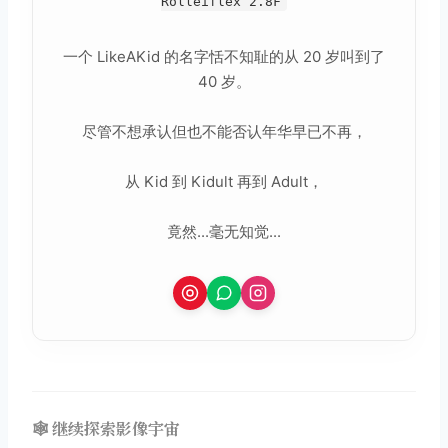
Rolleiflex 2.8F
一个 LikeAKid 的名字恬不知耻的从 20 岁叫到了
40 岁。
尽管不想承认但也不能否认年华早已不再，
从 Kid 到 Kidult 再到 Adult，
竟然...毫无知觉...
🕸️ 继续探索影像宇宙