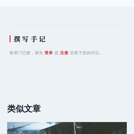
撰 写 手 记
暗房门已锁，请先
登录
或
注册
后留下您的印记。
类似文章