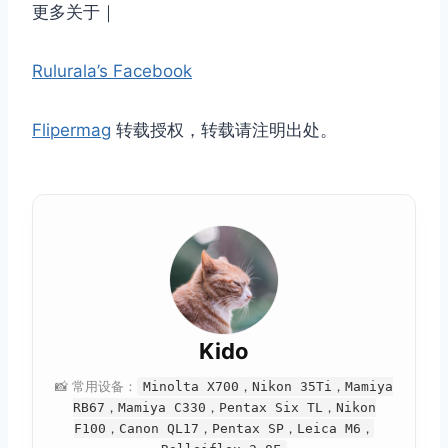
更多关于｜
Rulurala’s Facebook
Flipermag
转载授权，转载请注明出处。
Kido
📸 常用设备：
Minolta X700，Nikon 35Ti，Mamiya
RB67，Mamiya C330，Pentax Six TL，Nikon
F100，Canon QL17，Pentax SP，Leica M6，