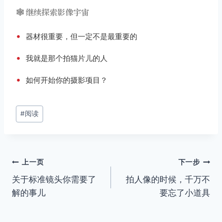
🕸️ 继续探索影像宇宙
•
器材很重要，但一定不是最重要的
•
我就是那个拍猫片儿的人
•
如何开始你的摄影项目？
文
#
阅读
章
标
签：
文
上一页
下一步
关于标准镜头你需要了
拍人像的时候，千万不
章
解的事儿
要忘了小道具
导