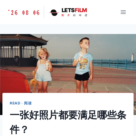
跳
胶
LETS
FiLM
'26 08 06
到
胶
片
的
味
道
片
内
的
容
味
道
LETSFILM
READ · 阅读
一张好照片都要满足哪些条
件？