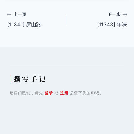
文
上一页
下一步
[11341] 罗山路
[11343] 年味
章
导
航
撰 写 手 记
暗房门已锁，请先
登录
或
注册
后留下您的印记。