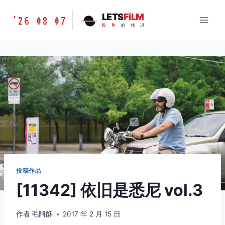
跳
胶
LETS
FiLM
'26 08 07
到
胶
片
的
味
道
片
内
的
容
味
道
LETSFILM
投稿作品
[11342] 依旧是悉尼 vol.3
作者
毛阿酥
2017 年 2 月 15 日