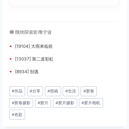
🕸️ 继续探索影像宇宙
•
[19104] 大雨来临前
•
[13037] 第二道彩虹
•
[8934] 别逃
文
#
作品
#
分享
#
投稿
#
生活
#
胶卷
章
#
胶卷摄影
#
胶片
#
胶片摄影
#
胶片相机
标
签：
#
色彩