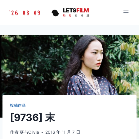
跳
胶
LETS
FiLM
'26 08 09
到
胶
片
的
味
道
片
内
的
容
味
道
LETSFILM
投稿作品
[9736] 末
作者
葵与Olivia
2016 年 11 月 7 日