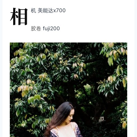
相
机 美能达x700
胶卷
fuji200