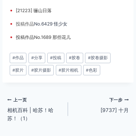
•
[21223] 骊山日落
•
投稿
作品
No.6429 怪少女
•
投稿作品No.1689 那些花儿
文
#
作品
#
分享
#
投稿
#
胶卷
#
胶卷摄影
章
#
胶片
#
胶片摄影
#
胶片相机
#
色彩
标
签：
文
上一页
下一步
相机百科 | 哈苏！哈
[9737] 十月
章
苏！（1）
导