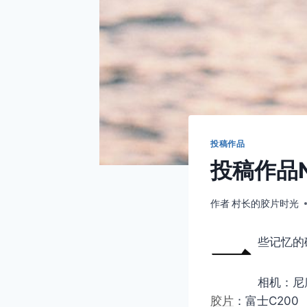
投稿作品
投稿作品N
作者
村长的胶片时光
一
些记忆的
相机：尼康
胶片
：富士C200