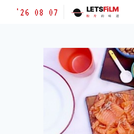
跳
胶
LETS
FiLM
'26 08 07
到
片
胶
片
的
味
道
内
的
容
味
道
LETSFILM