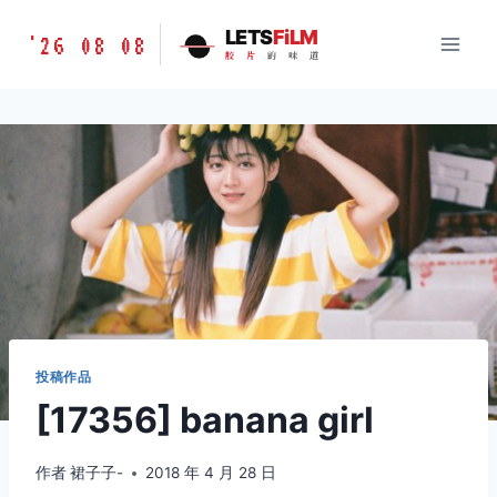
跳
胶
LETS
FiLM
'26 08 08
到
胶
片
的
味
道
片
内
的
容
味
道
LETSFILM
投稿作品
[17356] banana girl
作者
裙子子-
2018 年 4 月 28 日