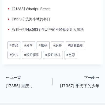
•
[21283] Whatipu Beach
•
[19558] 滨海小城的冬日
•
投稿
作品
No.5938 生活中的不经意更让人感动
文
#
作品
#
分享
#
投稿
#
胶卷
#
胶卷摄影
章
#
胶片
#
胶片摄影
#
胶片相机
#
色彩
标
签：
文
上一页
下一步
[17355] 重庆-。
[17357] 阳光下的少年
章
导