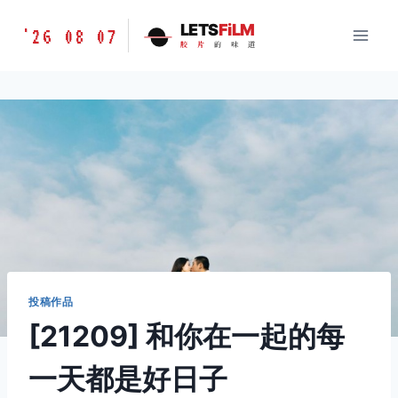
跳
胶
LETS
FiLM
'26 08 07
到
胶
片
的
味
道
片
内
的
容
味
道
LETSFILM
投稿作品
[21209] 和你在一起的每
一天都是好日子