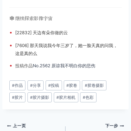
🕸️ 继续探索影像宇宙
•
[22832] 天边有朵你做的云
•
[7606] 那天我说我今年三岁了，她一脸天真的问我，
这是真的么
•
投稿
作品
No.2562 原谅我不明白你的悲伤
文
#
作品
#
分享
#
投稿
#
胶卷
#
胶卷摄影
章
#
胶片
#
胶片摄影
#
胶片相机
#
色彩
标
签：
文
上一页
下一步