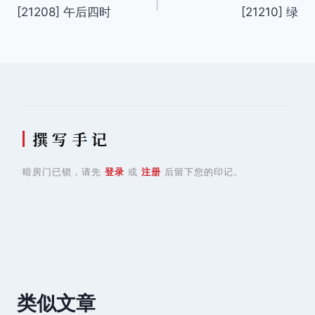
[21208] 午后四时
[21210] 绿
章
导
航
撰 写 手 记
暗房门已锁，请先
登录
或
注册
后留下您的印记。
类似文章