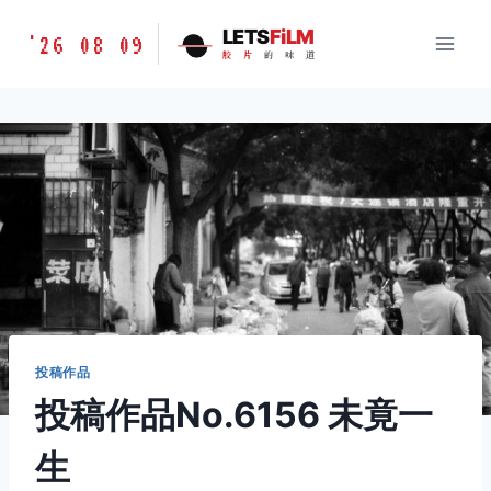
跳
胶
LETS
FiLM
'26 08 09
到
胶
片
的
味
道
片
内
的
容
味
道
LETSFILM
投稿作品
投稿作品No.6156 未竟一
生