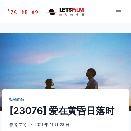
跳
胶
LETS
FiLM
'26 08 09
到
胶
片
的
味
道
片
内
的
容
味
道
LETSFILM
投稿作品
[23076] 爱在黄昏日落时
作者
左简-
2021 年 11 月 28 日