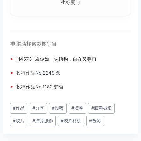
坐标厦门
🕸️ 继续探索影像宇宙
•
[14573] 愿你如一株植物，自在又美丽
•
投稿
作品
No.2249 念
•
投稿作品No.1182 梦靥
文
#
作品
#
分享
#
投稿
#
胶卷
#
胶卷摄影
章
#
胶片
#
胶片摄影
#
胶片相机
#
色彩
标
签：