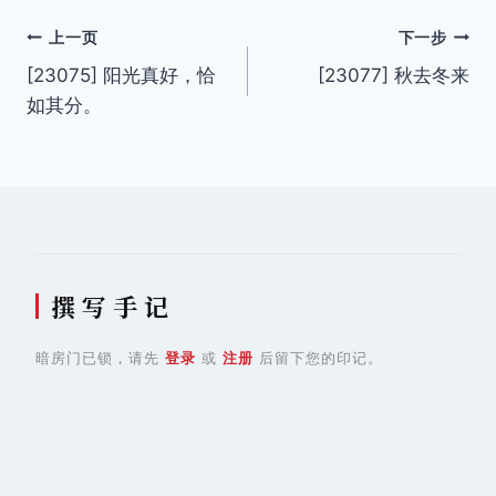
文
上一页
下一步
[23075] 阳光真好，恰
[23077] 秋去冬来
章
如其分。
导
航
撰 写 手 记
暗房门已锁，请先
登录
或
注册
后留下您的印记。