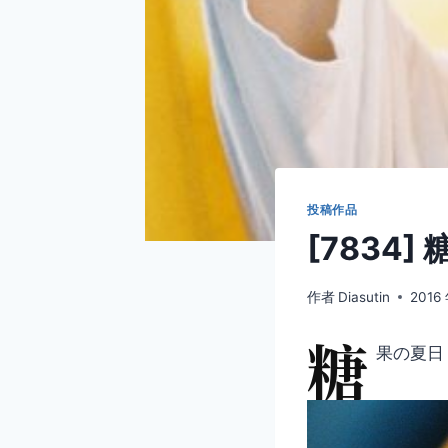
投稿作品
[7834]
作者
Diasutin
2016
糖
果の夏日