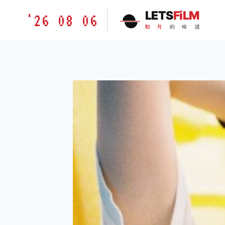
跳
胶
LETS
FiLM
'26 08 06
到
片
胶
片
的
味
道
内
的
容
味
道
LETSFILM