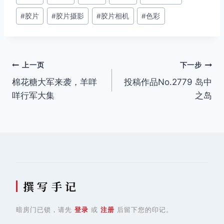
章
#
胶片
#
胶片摄影
#
胶片相机
#
色彩
标
签：
文
上一页
下一步
棉花糖大军来袭，羊咩
投稿作品No.2779 岛中
章
咩行军大集
之岛
导
航
撰 写 手 记
暗房门已锁，请先
登录
或
注册
后留下您的印记。