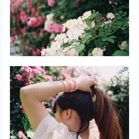
取消
搜索