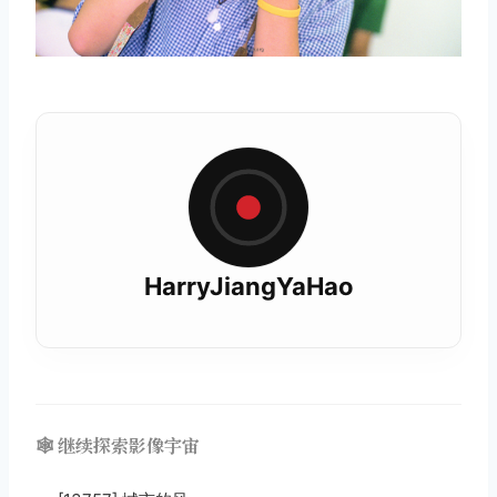
HarryJiangYaHao
🕸️ 继续探索影像宇宙