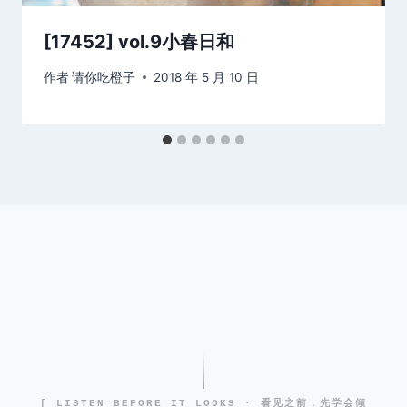
[17452] vol.9小春日和
作者
请你吃橙子
2018 年 5 月 10 日
[ LISTEN BEFORE IT LOOKS · 看见之前，先学会倾