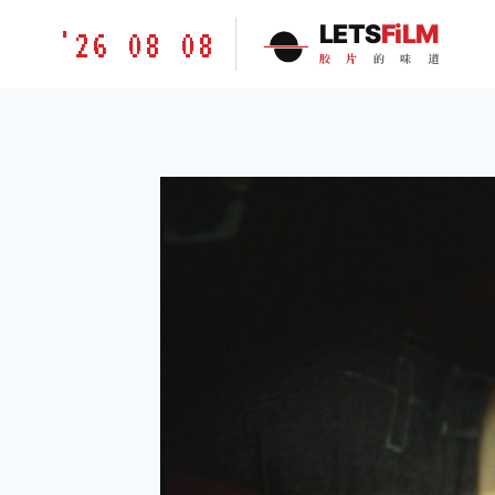
跳
胶
LETS
FiLM
'26 08 08
到
片
胶
片
的
味
道
内
的
容
味
道
LETSFILM