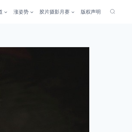
道
涨姿势
胶片摄影月赛
版权声明