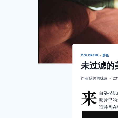
COLORFUL · 影色
未过滤的
作者
胶片的味道
20
来
自洛杉矶的
照片里的
适并且在