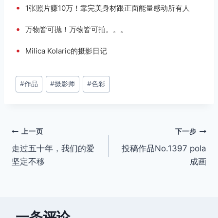
•
1张照片赚10万！靠完美身材跟正面能量感动所有人
•
万物皆可抛！万物皆可拍。。。
•
Milica Kolaric的摄影日记
文
#
作品
#
摄影师
#
色彩
章
标
签：
文
上一页
下一步
走过五十年，我们的爱
投稿作品No.1397 pola
章
坚定不移
成画
导
航
一条评论