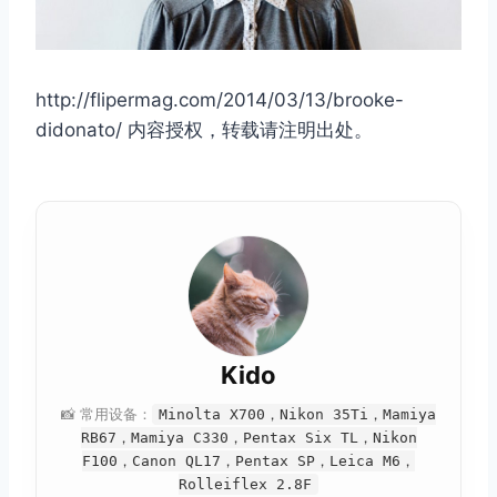
http://flipermag.com/2014/03/13/brooke-
didonato/ 内容授权，转载请注明出处。
Kido
📸 常用设备：
Minolta X700，Nikon 35Ti，Mamiya
RB67，Mamiya C330，Pentax Six TL，Nikon
F100，Canon QL17，Pentax SP，Leica M6，
Rolleiflex 2.8F