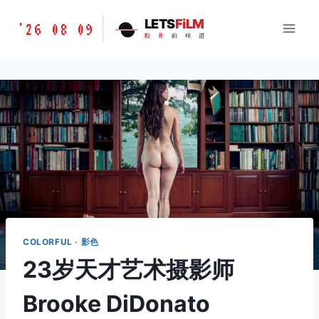
跳
胶
LETS
FiLM
'26 08 09
到
胶
片
的
味
道
片
内
的
容
味
道
LETSFILM
COLORFUL · 影色
23岁天才艺术摄影师
Brooke DiDonato