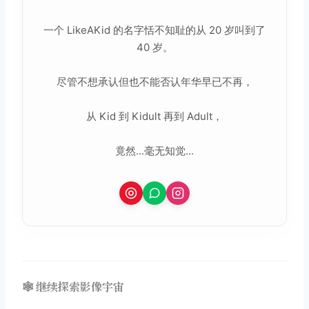
一个 LikeAKid 的名字恬不知耻的从 20 岁叫到了
40 岁。
尽管不想承认但也不能否认年华早已不再，
从 Kid 到 Kidult 再到 Adult，
竟然...毫无知觉...
🕸️ 继续探索影像宇宙