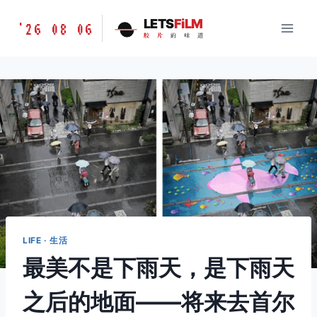
跳
胶
LETS
FiLM
'26 08 06
到
胶
片
的
味
道
片
内
的
容
味
道
LETSFILM
LIFE · 生活
最美不是下雨天，是下雨天
之后的地面——将来去首尔