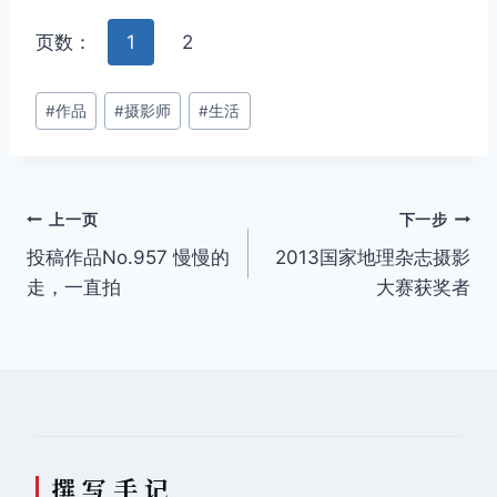
页数：
1
2
文
#
作品
#
摄影师
#
生活
章
标
签：
文
上一页
下一步
投稿作品No.957 慢慢的
2013国家地理杂志摄影
章
走，一直拍
大赛获奖者
导
航
撰 写 手 记