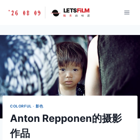
跳
胶
LETS
FiLM
'26 08 09
到
胶
片
的
味
道
片
内
的
容
味
道
LETSFILM
COLORFUL · 影色
Anton Repponen的摄影
作品