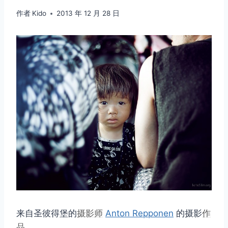
作者
Kido
2013 年 12 月 28 日
来自圣彼得堡的
摄影师
Anton Repponen
的摄影
作
品
。