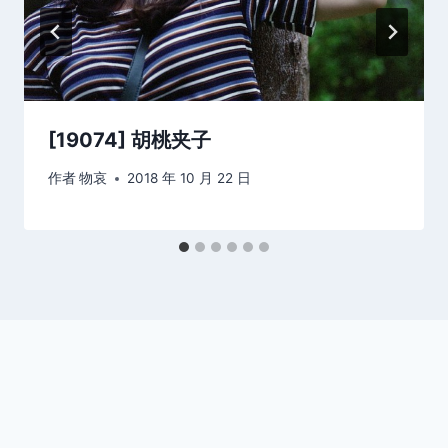
[19074] 胡桃夹子
作者
物哀
2018 年 10 月 22 日