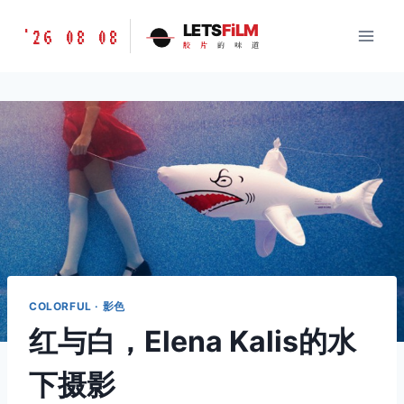
跳
胶
LETS
FiLM
'26 08 08
到
胶
片
的
味
道
片
内
的
容
味
道
LETSFILM
COLORFUL · 影色
红与白，Elena Kalis的水
下摄影