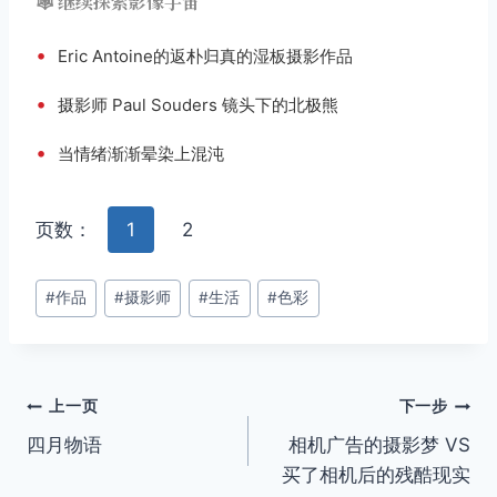
🕸️ 继续探索影像宇宙
•
Eric Antoine的返朴归真的湿板摄影作品
•
摄影师 Paul Souders 镜头下的北极熊
•
当情绪渐渐晕染上混沌
页数：
1
2
文
#
作品
#
摄影师
#
生活
#
色彩
章
标
签：
文
上一页
下一步
四月物语
相机广告的摄影梦 VS
章
买了相机后的残酷现实