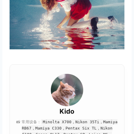
Kido
📸 常用设备：
Minolta X700，Nikon 35Ti，Mamiya
RB67，Mamiya C330，Pentax Six TL，Nikon