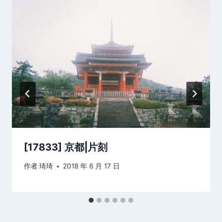
[17833] 京都|片刻
作者
琦琦
2018 年 6 月 17 日