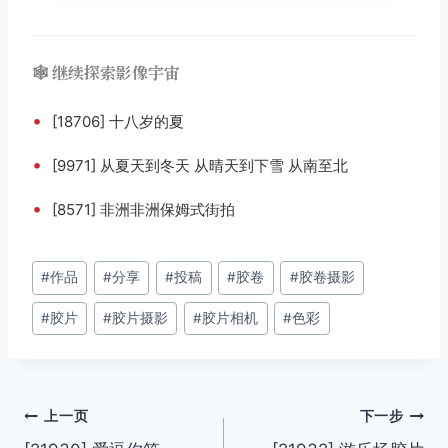
🕸️ 继续探索影像宇宙
•
[18706] 十八岁的夏
•
[9971] 从夏天到冬天 从晴天到下雪 从南至北
•
[8571] 非洲非洲保姆式街拍
文
#
作品
#
分享
#
投稿
#
胶卷
#
胶卷摄影
章
#
胶片
#
胶片摄影
#
胶片相机
#
色彩
标
签：
文
上一页
下一步