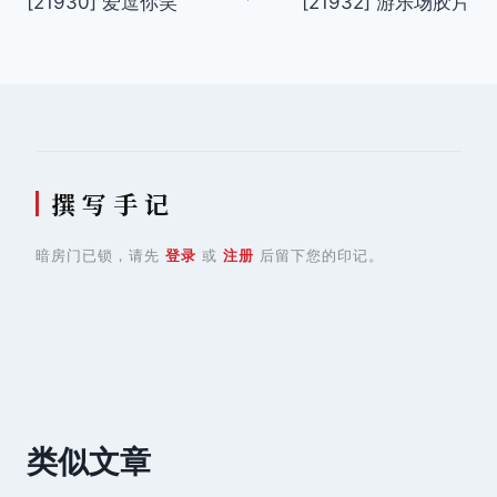
[21930] 爱逗你笑
[21932] 游乐场胶片
章
导
航
撰 写 手 记
暗房门已锁，请先
登录
或
注册
后留下您的印记。
类似文章