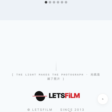
[ THE LIGHT MAKES THE PHOTOGRAPH · 光线造
就了照片 ]
LETS
FiLM
© LETSFILM
SINCE 2013
|