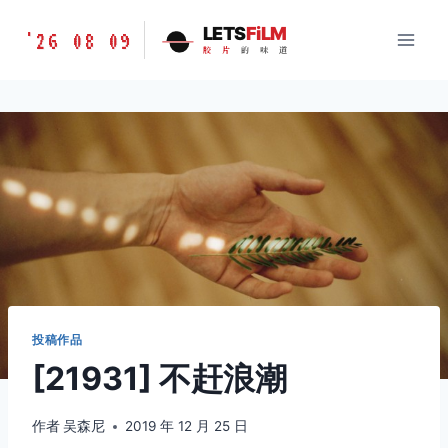
跳
胶
LETS
FiLM
'26 08 09
到
胶
片
的
味
道
片
内
的
容
味
道
LETSFILM
投稿作品
[21931] 不赶浪潮
作者
吴森尼
2019 年 12 月 25 日