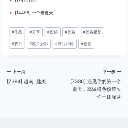
[17477] 雨。
•
[14498] 一个老夏天
文
#
作品
#
分享
#
投稿
#
胶卷
#
胶卷摄影
章
#
胶片
#
胶片摄影
#
胶片相机
#
色彩
标
签：
文
上一页
下一步
[7384] 越南, 越美
[7386] 遇见你的第一个
章
夏天，高温橙色预警欠
导
你一抹深蓝
航