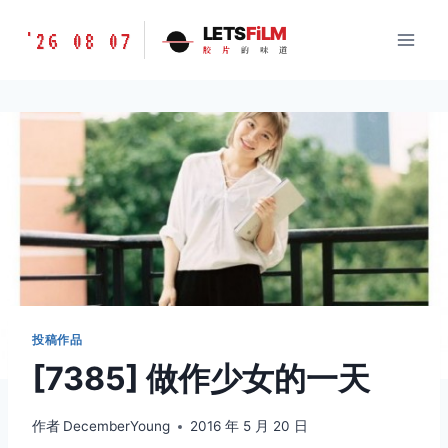
跳
胶
LETS
FiLM
'26 08 07
到
胶
片
的
味
道
片
内
的
容
味
道
LETSFILM
投稿作品
[7385] 做作少女的一天
作者
DecemberYoung
2016 年 5 月 20 日